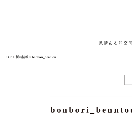
風情ある和空
TOP
>
新着情報
>
bonbori_benntou
bonbori_bennto