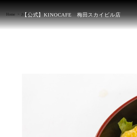
【公式】KINOCAFE 梅田スカイビル店
Home
お食事