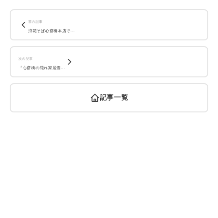
前の記事
浪花そば心斎橋本店で...
次の記事
『心斎橋の隠れ家居酒...
記事一覧