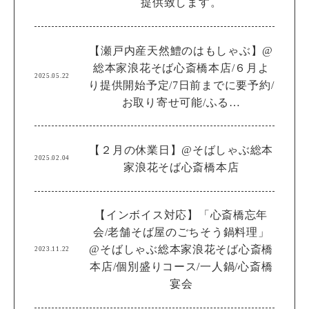
提供致します。
【瀬戸内産天然鱧のはもしゃぶ】@
総本家浪花そば心斎橋本店/６月よ
2025.05.22
り提供開始予定/7日前までに要予約/
お取り寄せ可能/ふる…
【２月の休業日】@そばしゃぶ総本
2025.02.04
家浪花そば心斎橋本店
【インボイス対応】「心斎橋忘年
会/老舗そば屋のごちそう鍋料理」
@そばしゃぶ総本家浪花そば心斎橋
2023.11.22
本店/個別盛りコース/一人鍋/心斎橋
宴会