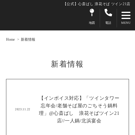
【公式】心斎ばし 浪花そば ツイン21店
地図
電話
Home
新着情報
新着情報
【インボイス対応】「ツインタワー
忘年会/老舗そば屋のごちそう鍋料
2023.11.22
理」@心斎ばし 浪花そばツイン21
店//一人鍋/北浜宴会