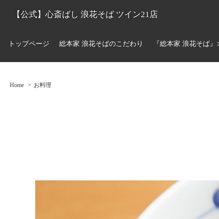
【公式】心斎ばし 浪花そば ツイン21店
トップページ
総本家 浪花そばのこだわり
『総本家 浪花そば』
Home
お料理