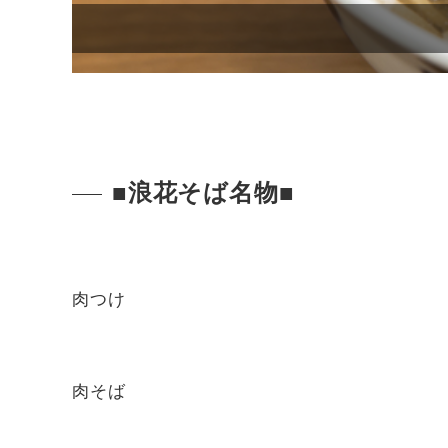
■浪花そば名物■
肉つけ
肉そば